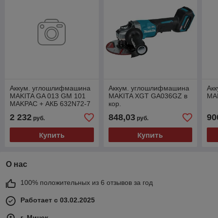
Аккум. углошлифмашина
Аккум. углошлифмашина
Ак
MAKITA GA 013 GM 101
MAKITA XGT GA036GZ в
MA
MAKPAC + АКБ 632N72-7
кор.
2 232
848,03
90
руб.
руб.
Купить
Купить
О нас
100% положительных из 6 отзывов за год
Работает с 03.02.2025
г. Минск