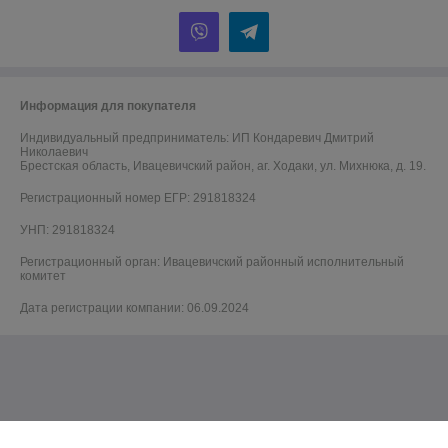
Информация для покупателя
Индивидуальный предприниматель:
ИП Кондаревич Дмитрий
Николаевич
Брестская область, Ивацевичский район, аг. Ходаки, ул. Михнюка, д. 19.
Регистрационный номер ЕГР: 291818324
УНП: 291818324
Регистрационный орган: Ивацевичский районный исполнительный
комитет
Дата регистрации компании: 06.09.2024