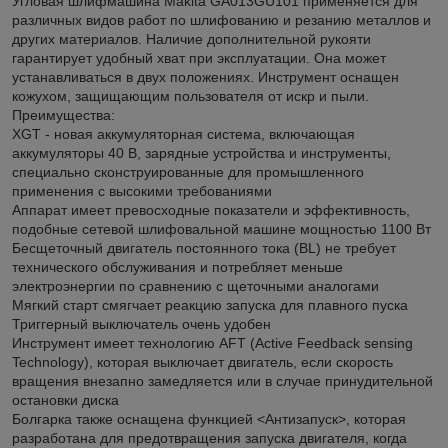
Угловая шлифмашина Makita GA013GU101 применяется для
различных видов работ по шлифованию и резанию металлов и
других материалов. Наличие дополнительной рукояти
гарантирует удобный хват при эксплуатации. Она может
устанавливаться в двух положениях. Инструмент оснащен
кожухом, защищающим пользователя от искр и пыли.
Преимущества:
XGT - новая аккумуляторная система, включающая
аккумуляторы 40 В, зарядные устройства и инструменты,
специально сконструированные для промышленного
применения с высокими требованиями
Аппарат имеет превосходные показатели и эффективность,
подобные сетевой шлифовальной машине мощностью 1100 Вт
Бесщеточный двигатель постоянного тока (BL) не требует
технического обслуживания и потребляет меньше
электроэнергии по сравнению с щеточными аналогами
Мягкий старт смягчает реакцию запуска для плавного пуска
Триггерный выключатель очень удобен
Инструмент имеет технологию AFT (Active Feedback sensing
Technology), которая выключает двигатель, если скорость
вращения внезапно замедляется или в случае принудительной
остановки диска
Болгарка также оснащена функцией <Антизапуск>, которая
разработана для предотвращения запуска двигателя, когда