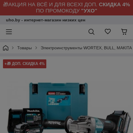
🎁АКЦИЯ НА ВСЁ И ДЛЯ ВСЕХ
!
ДОП.
СКИДКА 4%
ПО ПРОМОКОДУ
"УХО"
uho.by - интернет-магазин низких цен
Товары
Электроинструменты WORTEX, BULL, MAKITA
+🎁 ДОП. СКИДКА 4%