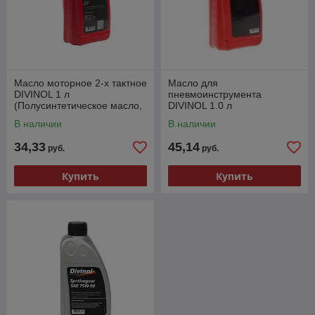
Масло моторное 2-х тактное
Масло для
DIVINOL 1 л
пневмоинструмента
(Полусинтетическое масло,
DIVINOL 1.0 л
спецификации: JASO FD,
В наличии
В наличии
ISO-L-EGD, API TC,
34,33
45,14
руб.
руб.
Купить
Купить