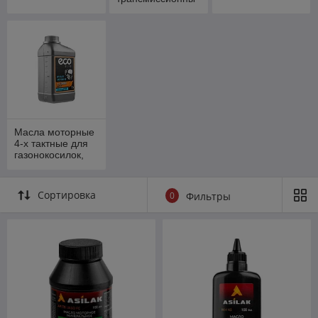
е, для смазки
цепей и пр.
Масла моторные
4-х тактные для
газонокосилок,
культиваторов
Сортировка
0
Фильтры