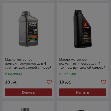
Масло моторное
Масло моторное
полусинтетическое для 4-
полусинтетическое для 4-
тактных двигателей силовой
тактных двигателей силовой
и садовой техники ECO
и садовой техники ASILAK
В наличии
В наличии
10W-40 SL/CF
(АСИЛАК) SAE 10W-4
18
19
руб.
руб.
Купить
Купить