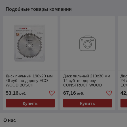
Подобные товары компании
Диск пильный 190х20 мм
Диск пильный 210х30 мм
Дис
48 зуб. по дереву ECO
14 зуб. по дереву
24 
WOOD BOSCH
CONSTRUCT WOOD
EC
BOSCH
53,16
67,16
42
руб.
руб.
Купить
Купить
О нас