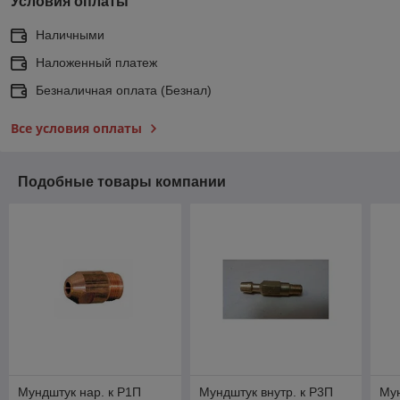
Условия оплаты
Наличными
Наложенный платеж
Безналичная оплата (Безнал)
Все условия оплаты
Подобные товары компании
Мундштук нар. к Р1П
Мундштук внутр. к Р3П
Мун