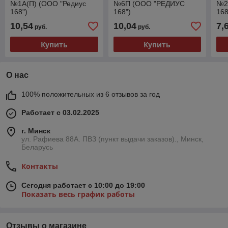
№1А(П) (ООО "Редиус
№6П (ООО "РЕДИУС
№2
168")
168")
168
10,54
10,04
7,
руб.
руб.
Купить
Купить
О нас
100% положительных из 6 отзывов за год
Работает с 03.02.2025
г. Минск
ул. Рафиева 88А. ПВЗ (пункт выдачи заказов)., Минск,
Беларусь
Контакты
Сегодня работает с 10:00 до 19:00
Показать весь график работы
Отзывы о магазине