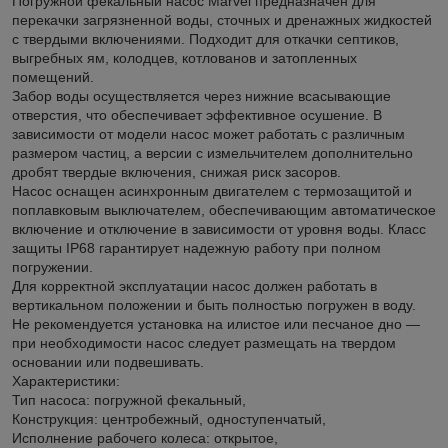
Погружной фекальный насос Marvel предназначен для
перекачки загрязненной воды, сточных и дренажных жидкостей
с твердыми включениями. Подходит для откачки септиков,
выгребных ям, колодцев, котлованов и затопленных
помещений.
Забор воды осуществляется через нижние всасывающие
отверстия, что обеспечивает эффективное осушение. В
зависимости от модели насос может работать с различным
размером частиц, а версии с измельчителем дополнительно
дробят твердые включения, снижая риск засоров.
Насос оснащен асинхронным двигателем с термозащитой и
поплавковым выключателем, обеспечивающим автоматическое
включение и отключение в зависимости от уровня воды. Класс
защиты IP68 гарантирует надежную работу при полном
погружении.
Для корректной эксплуатации насос должен работать в
вертикальном положении и быть полностью погружен в воду.
Не рекомендуется установка на илистое или песчаное дно —
при необходимости насос следует размещать на твердом
основании или подвешивать.
Характеристики:
Тип насоса: погружной фекальный,
Конструкция: центробежный, одноступенчатый,
Исполнение рабочего колеса: открытое,