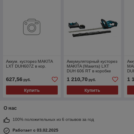
Аккум. кусторез MAKITA
Аккумуляторный кусторез
Акк
LXT DUH607Z в кор.
MAKITA (Макита) LXT
MAK
DUH 606 RT в коробке
DUH
(18.0 В, 1 акк., 5.0 А/ч, Li-
акк
627,56
1 210,70
1 
руб.
руб.
Ion, длина ножа
нож
Купить
Купить
О нас
100% положительных из 6 отзывов за год
Работает с 03.02.2025