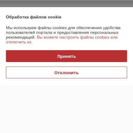
О нас
Обработка файлов cookie
Контакты
Мы используем файлы cookies для обеспечения удобства
пользователей портала и предоставления персональных
рекомендаций.
Вы можете настроить файлы cookies или
Доставка и оплата
отключить их.
График работы
Принять
Полная версия сайта
Отклонить
Политика обработки cookies
Сайт создан на платформе Deal.by