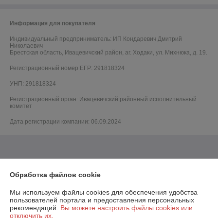
Информация для покупателя
Индивидуальный предприниматель:
ИП Кондаревич Дмитрий
Николаевич
Брестская область, Ивацевичский район, аг. Ходаки, ул. Михнюка, д. 19.
Регистрационный номер ЕГР: 291818324
УНП: 291818324
Регистрационный орган: Ивацевичский районный исполнительный
комитет
Дата регистрации компании: 06.09.2024
Обработка файлов cookie
Мы используем файлы cookies для обеспечения удобства
пользователей портала и предоставления персональных
рекомендаций.
Вы можете настроить файлы cookies или
отключить их.