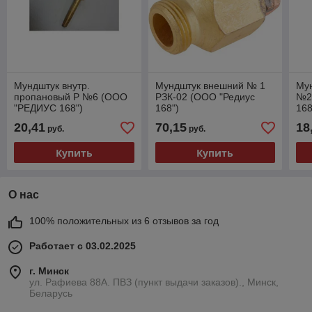
Мундштук внутр.
Мундштук внешний № 1
Мун
пропановый Р №6 (ООО
РЗК-02 (ООО "Редиус
№2
"РЕДИУС 168")
168")
168
20,41
70,15
18
руб.
руб.
Купить
Купить
О нас
100% положительных из 6 отзывов за год
Работает с 03.02.2025
г. Минск
ул. Рафиева 88А. ПВЗ (пункт выдачи заказов)., Минск,
Беларусь