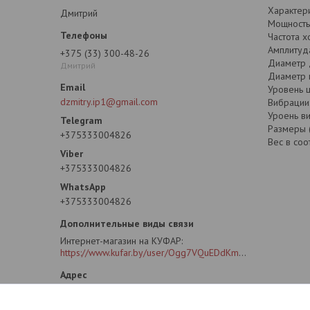
Характери
Дмитрий
Мощность:
Частота х
Амплитуда
+375 (33) 300-48-26
Диаметр д
Дмитрий
Диаметр 
Уровень ш
dzmitry.ip1@gmail.com
Вибрации:
Уроень ви
Размеры (
+375333004826
Вес в соот
+375333004826
+375333004826
Интернет-магазин на КУФАР
https://www.kufar.by/user/Ogg7VQuEDdKm2oG4CLB6SIY?previousUrl=https%3A%2F%2Fwww.kufar.by%2Fitem%2F1073355778&widgetPosition=lower
ул. Рафиева 88А. ПВЗ (пункт выдачи
заказов)., Минск, Беларусь