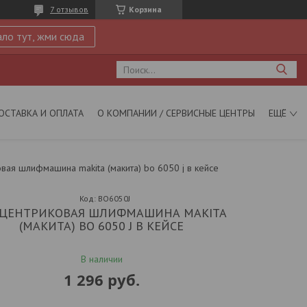
7 отзывов
Корзина
ло тут, жми сюда
ОСТАВКА И ОПЛАТА
О КОМПАНИИ / СЕРВИСНЫЕ ЦЕНТРЫ
ЕЩЁ
вая шлифмашина makita (макита) bo 6050 j в кейсе
Код:
BO6050J
СЦЕНТРИКОВАЯ ШЛИФМАШИНА MAKITA
(МАКИТА) BO 6050 J В КЕЙСЕ
В наличии
1 296
руб.