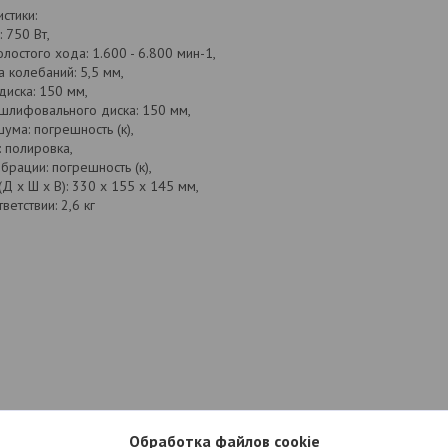
стики:
 750 Вт,
олостого хода: 1.600 - 6.800 мин-1,
 колебаний: 5,5 мм,
иска: 150 мм,
шлифовального диска: 150 мм,
ума: погрешность (к),
 полировка,
брации: погрешность (к),
Д х Ш х В): 330 x 155 x 145 мм,
ветствии: 2,6 кг
Обработка файлов cookie