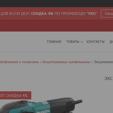
 ДЛЯ ВСЕХ
!
ДОП.
СКИДКА 4%
ПО ПРОМОКОДУ
"УХО"
Нача
ГЛАВНАЯ
ТОВАРЫ
КОНТАКТЫ
Д
Шлифование и полировка
Эксцентриковые шлифмашины
Эксцентрико
ЭК
ОП. СКИДКА 4%