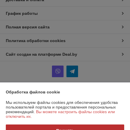
График работы
Полная версия сайта
Политика обработки cookies
Сайт создан на платформе Deal.by
Обработка файлов cookie
Информация для покупателя
Мы используем файлы cookies для обеспечения удобства
Индивидуальный предприниматель:
ИП Кондаревич Дмитрий
Николаевич
пользователей портала и предоставления персональных
Брестская область, Ивацевичский район, аг. Ходаки, ул. Михнюка, д. 19.
рекомендаций.
Вы можете настроить файлы cookies или
отключить их.
Регистрационный номер ЕГР: 291818324
УНП: 291818324