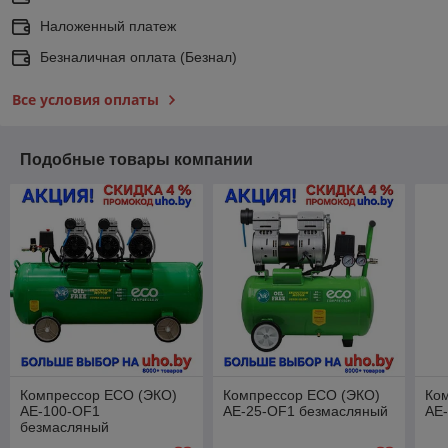
Наложенный платеж
Безналичная оплата (Безнал)
Все условия оплаты
Подобные товары компании
Компрессор ECO (ЭКО)
Компрессор ECO (ЭКО)
Ко
AE-100-OF1
AE-25-OF1 безмасляный
AE-
безмасляный