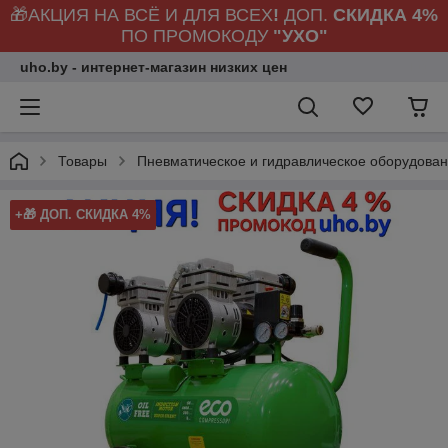
🎁АКЦИЯ НА ВСЁ И ДЛЯ ВСЕХ
!
ДОП.
СКИДКА 4%
ПО ПРОМОКОДУ
"УХО"
uho.by - интернет-магазин низких цен
Товары
Пневматическое и гидравлическое оборудова
+🎁 ДОП. СКИДКА 4%