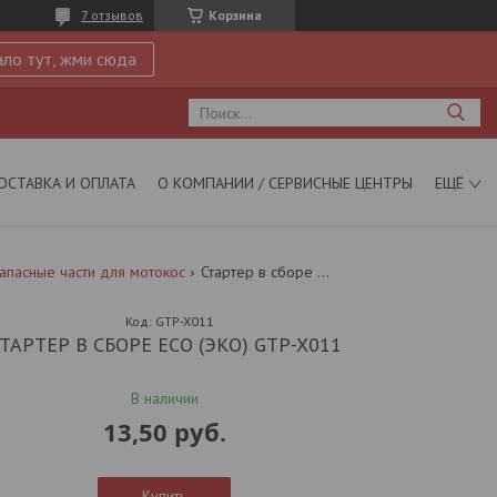
7 отзывов
Корзина
ло тут, жми сюда
ОСТАВКА И ОПЛАТА
О КОМПАНИИ / СЕРВИСНЫЕ ЦЕНТРЫ
ЕЩЁ
апасные части для мотокос
Стартер в сборе eco (эко) gtp-x011
Код:
GTP-X011
ТАРТЕР В СБОРЕ ECO (ЭКО) GTP-X011
В наличии
13,50
руб.
Купить