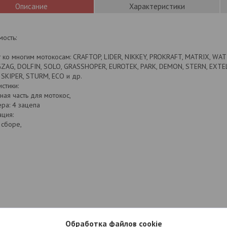
Описание
Характеристики
ость:
 ко многим мотокосам: CRAFTOP, LIDER, NIKKEY, PROKRAFT, MATRIX, WA
IGZAG, DOLFIN, SOLO, GRASSHOPER, EUROTEK, PARK, DEMON, STERN, EXTE
SKIPER, STURM, ECO и др.
стики:
сная часть для мотокос,
ера: 4 зацепа
ция:
 сборе,
Обработка файлов cookie