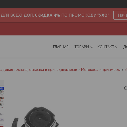
 ДЛЯ ВСЕХ
!
ДОП.
СКИДКА 4%
ПО ПРОМОКОДУ
"УХО"
Нача
ГЛАВНАЯ
ТОВАРЫ
КОНТАКТЫ
Д
адовая техника, оснастка и принадлежности
Мотокосы и триммеры
З
С