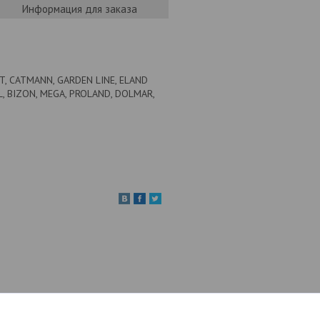
Информация для заказа
TT, CATMANN, GARDEN LINE, ELAND
L, BIZON, MEGA, PROLAND, DOLMAR,