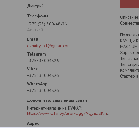
Дмитрий
Описание:
Совместим
+375 (33) 300-48-26
Дмитрий
Подходит
KASEI, Z
dzmitry.ip1@gmail.com
MAGNUM, 
Характери
Тип: Запа
+375333004826
Тип старт
Комплекта
+375333004826
Стартер в
+375333004826
Интернет-магазин на КУФАР
https://www.kufar.by/user/Ogg7VQuEDdKm2oG4CLB6SIY?previousUrl=https%3A%2F%2Fwww.kufar.by%2Fitem%2F1073355778&widgetPosition=lower
ул. Рафиева 88А. ПВЗ (пункт выдачи
заказов)., Минск, Беларусь