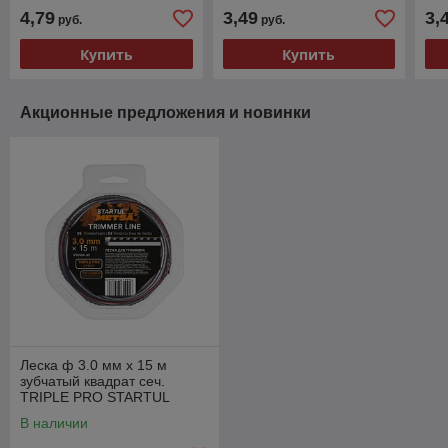
GARDEN
GARDEN
GA
4,79
3,49
3,
руб.
руб.
Купить
Купить
Акционные предложения и новинки
Леска ф 3.0 мм х 15 м
зубчатый квадрат сеч.
TRIPLE PRO STARTUL
METSA
В наличии