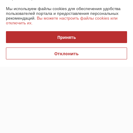
Мы используем файлы cookies для обеспечения удобства
Покупатель
18.06.2026
пользователей портала и предоставления персональных
рекомендаций.
Вы можете настроить файлы cookies или
Отлично
отключить их.
Артём
02.06.2026
Принять
Отлично
Отклонить
Брал мойку высокого давления 

Хорошая цена и качество!!!

Качество обслуживания 10/10

Всем советую!
Показать все отзывы
О нас
Контакты