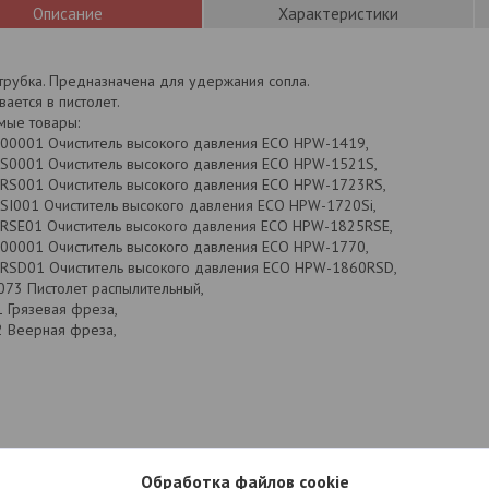
Описание
Характеристики
трубка. Предназначена для удержания сопла.
вается в пистолет.
мые товары:
0001 Очиститель высокого давления ECO HPW-1419,
0001 Очиститель высокого давления ECO HPW-1521S,
S001 Очиститель высокого давления ECO HPW-1723RS,
I001 Очиститель высокого давления ECO HPW-1720Si,
SE01 Очиститель высокого давления ECO HPW-1825RSE,
0001 Очиститель высокого давления ECO HPW-1770,
SD01 Очиститель высокого давления ECO HPW-1860RSD,
73 Пистолет распылительный,
 Грязевая фреза,
 Веерная фреза,
Обработка файлов cookie