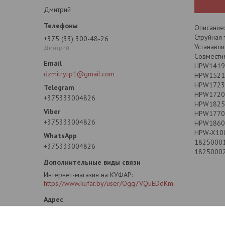
Дмитрий
Описание:
Струйная 
+375 (33) 300-48-26
Устанавли
Дмитрий
Совмести
HPW14190
dzmitry.ip1@gmail.com
HPW1521S
HPW1723R
HPW1720S
+375333004826
HPW1825R
HPW17700
+375333004826
HPW1860R
HPW-X100
18250001
+375333004826
18250002
Интернет-магазин на КУФАР
https://www.kufar.by/user/Ogg7VQuEDdKm2oG4CLB6SIY?previousUrl=https%3A%2F%2Fwww.kufar.by%2Fitem%2F1073355778&widgetPosition=lower
ул. Рафиева 88А. ПВЗ (пункт выдачи
заказов)., Минск, Беларусь