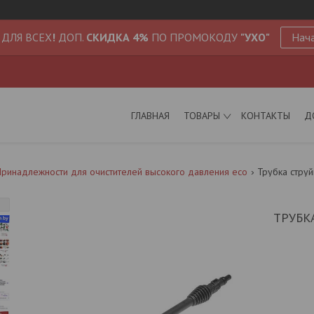
 ДЛЯ ВСЕХ
!
ДОП.
СКИДКА 4%
ПО ПРОМОКОДУ
"УХО"
Нача
ГЛАВНАЯ
ТОВАРЫ
КОНТАКТЫ
Д
ринадлежности для очистителей высокого давления eco
Трубка струй
ТРУБК