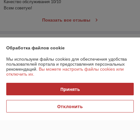
Качество обслуживания 10/10

Всем советую!
Показать все отзывы
О нас
Обработка файлов cookie
Контакты
Мы используем файлы cookies для обеспечения удобства
пользователей портала и предоставления персональных
рекомендаций.
Вы можете настроить файлы cookies или
Доставка и оплата
отключить их.
График работы
Принять
Полная версия сайта
Отклонить
Политика обработки cookies
Сайт создан на платформе Deal.by