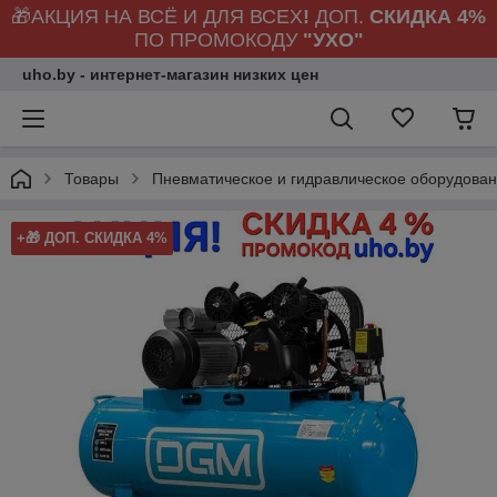
🎁АКЦИЯ НА ВСЁ И ДЛЯ ВСЕХ
!
ДОП.
СКИДКА 4%
ПО ПРОМОКОДУ
"УХО"
uho.by - интернет-магазин низких цен
Товары
Пневматическое и гидравлическое оборудова
+🎁 ДОП. СКИДКА 4%