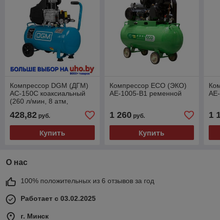
Компрессор DGM (ДГМ)
Компрессор ECO (ЭКО)
Ко
AC-150C коаксиальный
AE-1005-B1 ременной
AE
(260 л/мин, 8 атм,
коаксиальный, масляный,
428,82
1 260
1 
руб.
руб.
ресив. 50 л, 230 В, 1.8
Купить
Купить
О нас
100% положительных из 6 отзывов за год
Работает с 03.02.2025
г. Минск