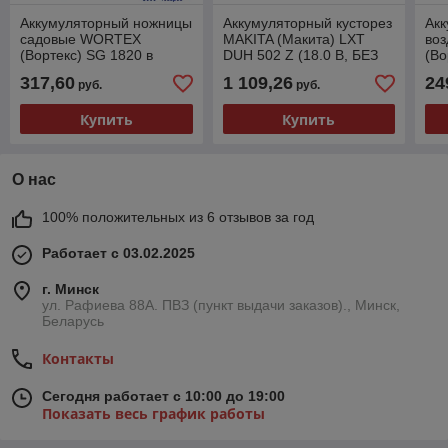
Аккумуляторный ножницы
Аккумуляторный кусторез
Ак
садовые WORTEX
MAKITA (Макита) LXT
во
(Вортекс) SG 1820 в
DUH 502 Z (18.0 В, БЕЗ
(Во
коробке + насадка-
аккумулятор АКБА, длина
ALL
317,60
1 109,26
24
руб.
руб.
кусторез ALL1 XLT SET
ножа 500 мм, шаг
м.к
Купить
Купить
О нас
100% положительных из 6 отзывов за год
Работает с 03.02.2025
г. Минск
ул. Рафиева 88А. ПВЗ (пункт выдачи заказов)., Минск,
Беларусь
Контакты
Сегодня работает с 10:00 до 19:00
Показать весь график работы