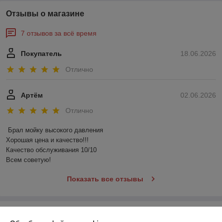
Отзывы о магазине
7 отзывов за всё время
Покупатель
18.06.2026
Отлично
Артём
02.06.2026
Отлично
Брал мойку высокого давления 

Хорошая цена и качество!!!

Качество обслуживания 10/10

Всем советую!
Показать все отзывы
О нас