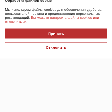
Обработка файлов cookie
Контакты
Мы используем файлы cookies для обеспечения удобства
пользователей портала и предоставления персональных
рекомендаций.
Вы можете настроить файлы cookies или
Доставка и оплата
отключить их.
График работы
Принять
Полная версия сайта
Отклонить
Политика обработки cookies
Сайт создан на платформе Deal.by
Информация для покупателя
Индивидуальный предприниматель:
ИП Кондаревич Дмитрий
Николаевич