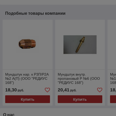
Подобные товары компании
Мундштук нар. к Р3П/Р2А
Мундштук внутр.
Мун
№2 А(П) (ООО "РЕДИУС
пропановый Р №6 (ООО
№1
168")
"РЕДИУС 168")
168
рез
18,30
20,41
18
руб.
руб.
Купить
Купить
О нас