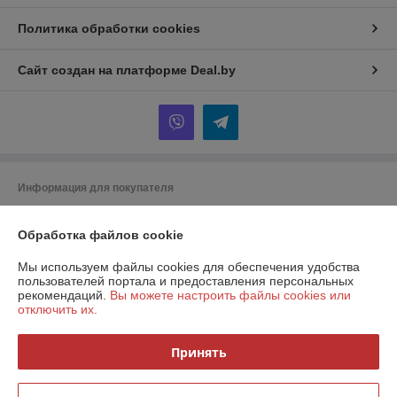
Политика обработки cookies
Сайт создан на платформе Deal.by
Информация для покупателя
Индивидуальный предприниматель:
ИП Кондаревич Дмитрий
Николаевич
Обработка файлов cookie
Брестская область, Ивацевичский район, аг. Ходаки, ул. Михнюка, д. 19.
Мы используем файлы cookies для обеспечения удобства
Регистрационный номер ЕГР: 291818324
пользователей портала и предоставления персональных
рекомендаций.
Вы можете настроить файлы cookies или
УНП: 291818324
отключить их.
Регистрационный орган: Ивацевичский районный исполнительный
комитет
Принять
Дата регистрации компании: 06.09.2024