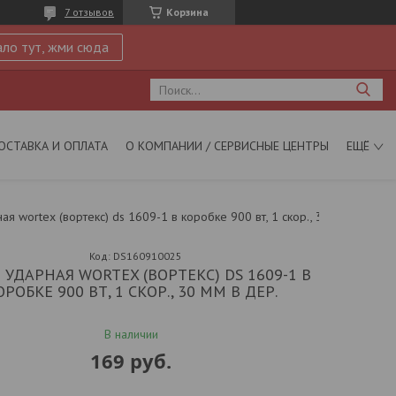
7 отзывов
Корзина
ло тут, жми сюда
ОСТАВКА И ОПЛАТА
О КОМПАНИИ / СЕРВИСНЫЕ ЦЕНТРЫ
ЕЩЁ
Дрель ударная wortex (вортекс) ds 1609-1 в коробке 900 вт, 1 скор., 30 мм в дер.
Код:
DS160910025
 УДАРНАЯ WORTEX (ВОРТЕКС) DS 1609-1 В
ОРОБКЕ 900 ВТ, 1 СКОР., 30 ММ В ДЕР.
В наличии
169
руб.