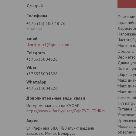
Дмитрий
Описание:
Гарантийн
+375 (33) 300-48-26
Характери
Дмитрий
Напряжени
Частота,Гц
dzmitry.ip1@gmail.com
Мощность 
Обороты (
Вес нетто, 
+375333004826
Длина упа
Высота уп
+375333004826
Ширина уп
Макс.диам
Макс.диам
+375333004826
Макс.диам
Зажимной 
Тип патро
Интернет-магазин на КУФАР
Питание: 
https://www.kufar.by/user/Ogg7VQuEDdKm2oG4CLB6SIY?previousUrl=https%3A%2F%2Fwww.kufar.by%2Fitem%2F1073355778&widgetPosition=lower
Упаковка:
Преимуще
Мощная д
ул. Рафиева 88А. ПВЗ (пункт выдачи
обеспечи
заказов)., Минск, Беларусь