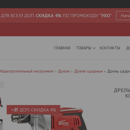
 ДЛЯ ВСЕХ
!
ДОП.
СКИДКА 4%
ПО ПРОМОКОДУ
"УХО"
Нача
ГЛАВНАЯ
ТОВАРЫ
КОНТАКТЫ
Д
бщестроительный инструмент
Дрели
Дрели ударные
ДРЕЛЬ
К
+🎁 ДОП. СКИДКА 4%