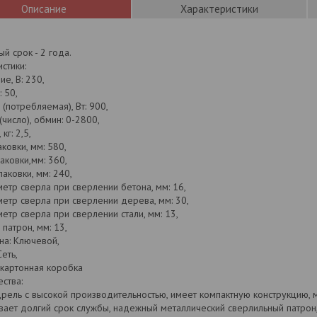
Описание
Характеристики
ый срок - 2 года.
стики:
е, В: 230,
: 50,
(потребляемая), Вт: 900,
число), обмин: 0-2800,
кг: 2,5,
ковки, мм: 580,
аковки,мм: 360,
аковки, мм: 240,
етр сверла при сверлении бетона, мм: 16,
етр сверла при сверлении дерева, мм: 30,
етр сверла при сверлении стали, мм: 13,
патрон, мм: 13,
на: Ключевой,
Сеть,
 картонная коробка
ства:
рель с высокой производительностью, имеет компактную конструкцию, м
вает долгий срок службы, надежный металлический сверлильный патрон,