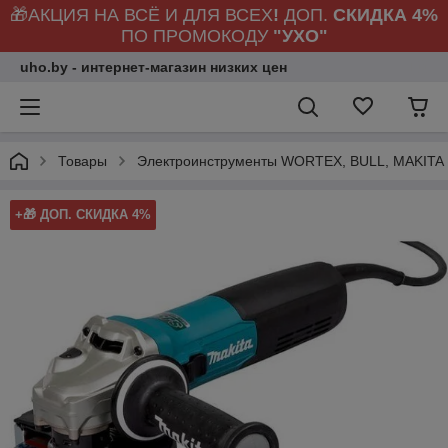
🎁АКЦИЯ НА ВСЁ И ДЛЯ ВСЕХ
!
ДОП.
СКИДКА 4%
ПО ПРОМОКОДУ
"УХО"
uho.by - интернет-магазин низких цен
Товары
Электроинструменты WORTEX, BULL, MAKITA
+🎁 ДОП. СКИДКА 4%