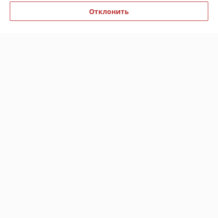
Показать все отзывы
Отклонить
О нас
Контакты
Доставка и оплата
График работы
Полная версия сайта
Политика обработки cookies
Сайт создан на платформе Deal.by