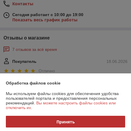
Контакты
Сегодня работает с 10:00 до 19:00
Показать весь график работы
Отзывы о магазине
7 отзывов за всё время
Покупатель
18.06.2026
Отлично
Обработка файлов cookie
Артём
02.06.2026
Мы используем файлы cookies для обеспечения удобства
Отлично
пользователей портала и предоставления персональных
рекомендаций.
Вы можете настроить файлы cookies или
Брал мойку высокого давления 

отключить их.
Хорошая цена и качество!!!

Качество обслуживания 10/10

Принять
Всем советую!