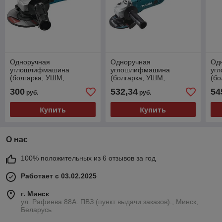
Одноручная
Одноручная
Од
углошлифмашина
углошлифмашина
уг
(болгарка, УШМ,
(болгарка, УШМ,
(бо
шлифовальная) MAKITA
шлифовальная) MAKITA
шл
300
532,34
54
руб.
руб.
(Макита) GA 5030RX9 в
(Макита) GA 5021 C в
(Ма
коробке
коробке
кор
Купить
Купить
О нас
100% положительных из 6 отзывов за год
Работает с 03.02.2025
г. Минск
ул. Рафиева 88А. ПВЗ (пункт выдачи заказов)., Минск,
Беларусь