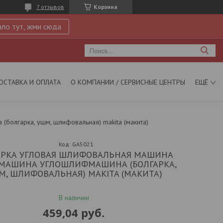
7 отзывов
Корзина
ло тут, жми сюда
ОСТАВКА И ОПЛАТА
О КОМПАНИИ / СЕРВИСНЫЕ ЦЕНТРЫ
ЕЩЁ
олгарка, ушм, шлифовальная) makita (макита)
Код:
GA5021
АРКА УГЛОВАЯ ШЛИФОВАЛЬНАЯ МАШИНА
АШИНА УГЛОШЛИФМАШИНА (БОЛГАРКА,
М, ШЛИФОВАЛЬНАЯ) MAKITA (МАКИТА)
В наличии
459,04
руб.