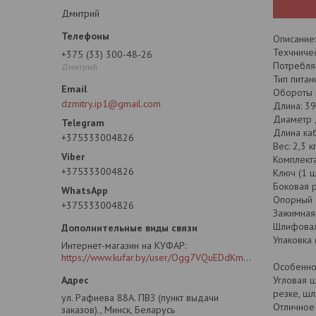
Дмитрий
Описание:
Техчничес
+375 (33) 300-48-26
Потребля
Дмитрий
Тип питан
Обороты 
dzmitry.ip1@gmail.com
Длина: 3
Диаметр 
Длина каб
+375333004826
Вес: 2,3 к
Комплекта
+375333004826
Ключ (1 ш
Боковая р
Опорный 
+375333004826
Зажимная 
Шлифоваль
Упаковка 
Интернет-магазин на КУФАР
https://www.kufar.by/user/Ogg7VQuEDdKm2oG4CLB6SIY?previousUrl=https%3A%2F%2Fwww.kufar.by%2Fitem%2F1073355778&widgetPosition=lower
Особенно
Угловая 
резке, шл
ул. Рафиева 88А. ПВЗ (пункт выдачи
Отличное
заказов)., Минск, Беларусь