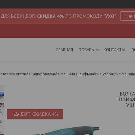
 ДЛЯ ВСЕХ
!
ДОП.
СКИДКА 4%
ПО ПРОМОКОДУ
"УХО"
Нача
ГЛАВНАЯ
ТОВАРЫ
КОНТАКТЫ
Д
олгарка угловая шлифовальная машина шлифмашина углошлифмашина (б
БОЛГ
ШЛИФМ
УШ
+🎁 ДОП. СКИДКА 4%