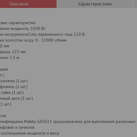
Описание
Характеристики
кие характеристки:
емая мощность: 1050 Вт
ия инструмента:Сеть переменного тока 220 В
на холостом ходу: 0 - 11000 обмин
90 мм
диска: 125 мм
еля: 2,5 м
г
ция:
т.)
укоятка (1 шт.)
фланец (1 шт.)
гайка (1 шт.)
ный диск (1 шт.)
(1 шт.)
сти:
шлифмашина Makita GA5021 предназначена для выполнения различных ра
ифовке и зачистке.
 соотношение мощности и веса.