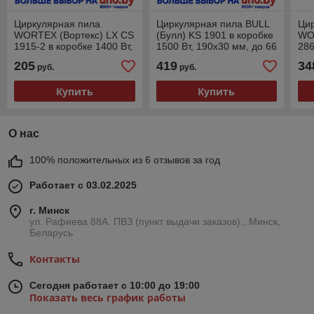
Циркулярная пила
Циркулярная пила BULL
Ци
WORTEX (Вортекс) LX CS
(Булл) KS 1901 в коробке
WO
1915-2 в коробке 1400 Вт,
1500 Вт, 190х30 мм, до 66
286
185х20х24Т
мм
пил
205
419
34
руб.
руб.
мм,
Купить
Купить
О нас
100% положительных из 6 отзывов за год
Работает с 03.02.2025
г. Минск
ул. Рафиева 88А. ПВЗ (пункт выдачи заказов)., Минск,
Беларусь
Контакты
Сегодня работает с 10:00 до 19:00
Показать весь график работы