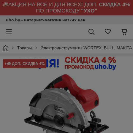
🎁АКЦИЯ НА ВСЁ И ДЛЯ ВСЕХ
!
ДОП.
СКИДКА 4%
ПО ПРОМОКОДУ
"УХО"
uho.by - интернет-магазин низких цен
Товары
Электроинструменты WORTEX, BULL, MAKITA
+🎁 ДОП. СКИДКА 4%