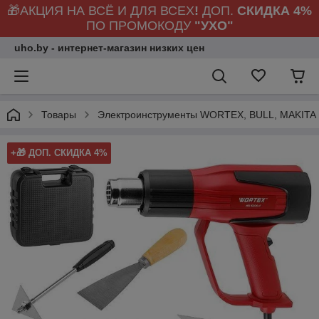
🎁АКЦИЯ НА ВСЁ И ДЛЯ ВСЕХ
!
ДОП.
СКИДКА 4%
ПО ПРОМОКОДУ
"УХО"
uho.by - интернет-магазин низких цен
Товары
Электроинструменты WORTEX, BULL, MAKITA
+🎁 ДОП. СКИДКА 4%