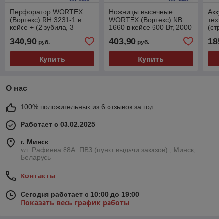
Перфоратор WORTEX
Ножницы высечные
Ак
(Вортекс) RH 3231-1 в
WORTEX (Вортекс) NB
тех
кейсе + (2 зубила, 3
1660 в кейсе 600 Вт, 2000
(ст
сверла) 1000 Вт, 4.8 Дж,
ход/мин, до 2.5 мм
тер
340,90
403,90
18
руб.
руб.
32 мм, 2 режима,
WO
551
Купить
Купить
О нас
100% положительных из 6 отзывов за год
Работает с 03.02.2025
г. Минск
ул. Рафиева 88А. ПВЗ (пункт выдачи заказов)., Минск,
Беларусь
Контакты
Сегодня работает с 10:00 до 19:00
Показать весь график работы