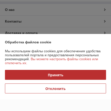
О нас
Контакты
Доставка и оплата
Обработка файлов cookie
График работы
Мы используем файлы cookies для обеспечения удобства
пользователей портала и предоставления персональных
Полная версия сайта
рекомендаций.
Вы можете настроить файлы cookies или
отключить их.
Политика обработки cookies
Принять
Сайт создан на платформе Deal.by
Отклонить