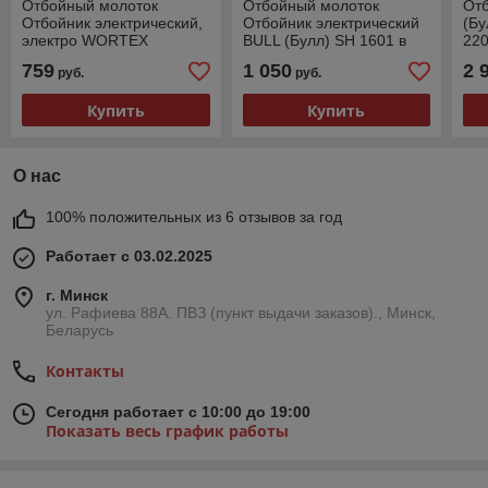
Отбойный молоток
Отбойный молоток
От
Отбойник электрический,
Отбойник электрический
(Бу
электро WORTEX
BULL (Булл) SH 1601 в
220
(Вортекс) DH 1445 в
кейсе 1500 Вт, 9-25 Дж,
мм,
759
1 050
2 
руб.
руб.
кейсе 1400 Вт, 45 Дж, HEX
SDS-max, 900-2100
каб
30, 1800
Купить
Купить
О нас
100% положительных из 6 отзывов за год
Работает с 03.02.2025
г. Минск
ул. Рафиева 88А. ПВЗ (пункт выдачи заказов)., Минск,
Беларусь
Контакты
Сегодня работает с 10:00 до 19:00
Показать весь график работы