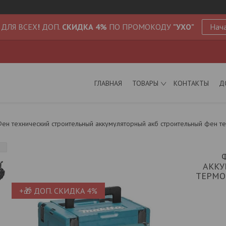
 ДЛЯ ВСЕХ
!
ДОП.
СКИДКА 4%
ПО ПРОМОКОДУ
"УХО"
Нача
ГЛАВНАЯ
ТОВАРЫ
КОНТАКТЫ
Д
ен технический строительный аккумуляторный акб строительный фен тер
АККУ
ТЕРМО
+🎁 ДОП. СКИДКА 4%