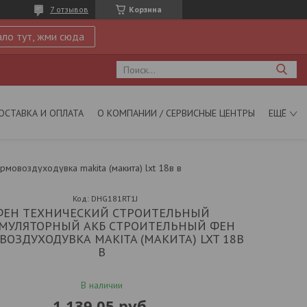
7 отзывов
Корзина
ло тут, жми сюда
ОСТАВКА И ОПЛАТА
О КОМПАНИИ / СЕРВИСНЫЕ ЦЕНТРЫ
ЕЩЁ
мовоздуходувка makita (макита) lxt 18в в
Код:
DHG181RT1J
ФЕН ТЕХНИЧЕСКИЙ СТРОИТЕЛЬНЫЙ
МУЛЯТОРНЫЙ АКБ СТРОИТЕЛЬНЫЙ ФЕН
ВОЗДУХОДУВКА MAKITA (МАКИТА) LXT 18В
В
В наличии
1 139,05
руб.