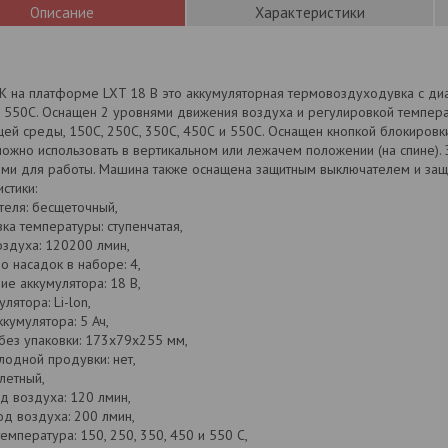
Описание
Характеристики
 на платформе LXT 18 В это аккумуляторная термовоздуходувка с ди
 550C. Оснащен 2 уровнями движения воздуха и регулировкой темпера
ей среды, 150С, 250С, 350С, 450С и 550С. Оснащен кнопкой блокировк
жно использовать в вертикальном или лежачем положении (на спине). 
ми для работы. Машина также оснащена защитным выключателем и защи
стики:
теля: бесщеточный,
ка температуры: ступенчатая,
оздуха: 120200 лмин,
о насадок в наборе: 4,
е аккумулятора: 18 В,
лятора: Li-lon,
ккумулятора: 5 Ач,
без упаковки: 173x79x255 мм,
лодной продувки: нет,
олетный,
д воздуха: 120 лмин,
д воздуха: 200 лмин,
емпература: 150, 250, 350, 450 и 550 С,