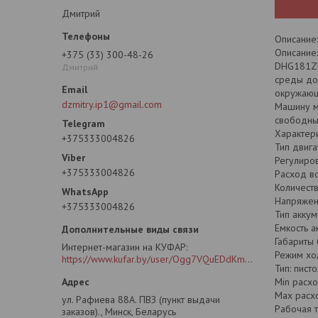
Дмитрий
Описание:
Описание:
+375 (33) 300-48-26
DHG181ZK
Дмитрий
среды до
окружающ
dzmitry.ip1@gmail.com
Машину мо
свободны
Характери
+375333004826
Тип двига
Регулиров
+375333004826
Расход в
Количеств
Напряжени
+375333004826
Тип аккуму
Емкость а
Габариты 
Интернет-магазин на КУФАР
Режим хо
https://www.kufar.by/user/Ogg7VQuEDdKm2oG4CLB6SIY?previousUrl=https%3A%2F%2Fwww.kufar.by%2Fitem%2F1073355778&widgetPosition=lower
Тип: пист
Min расхо
Max расхо
ул. Рафиева 88А. ПВЗ (пункт выдачи
Рабочая т
заказов)., Минск, Беларусь