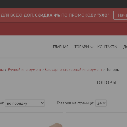
 ДЛЯ ВСЕХ
!
ДОП.
СКИДКА 4%
ПО ПРОМОКОДУ
"УХО"
Нача
ГЛАВНАЯ
ТОВАРЫ
КОНТАКТЫ
Д
ры
Ручной инструмент
Слесарно-столярный инструмент
Топоры
ТОПОРЫ