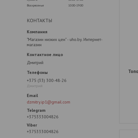
Воскресенье
10:00-19:00
КОНТАКТЫ
"Магазин низких цен" - uho.by. Интернет-
магазин
Дмитрий
Топ
+375 (33) 300-48-26
Дмитрий
dzmitry.ip1@gmail.com
+375333004826
+375333004826