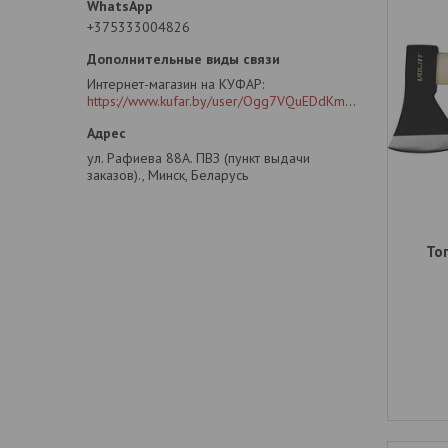
+375333004826
Интернет-магазин на КУФАР
https://www.kufar.by/user/Ogg7VQuEDdKm2oG4CLB6SIY?previousUrl=https%3A%2F%2Fwww.kufar.by%2Fitem%2F1073355778&widgetPosition=lower
ул. Рафиева 88А. ПВЗ (пункт выдачи
заказов)., Минск, Беларусь
Топ