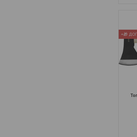
+🎁 ДО
Топ