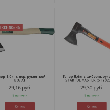
П. СКИДКА 4%
ор 1,0кг с дер. рукояткой
Топор 0,6кг с фибергл. ру
ВОЛАТ
STARTUL MASTER (ST202
29,16
руб.
29,30
руб.
В наличии
В наличии
Купить
Купить