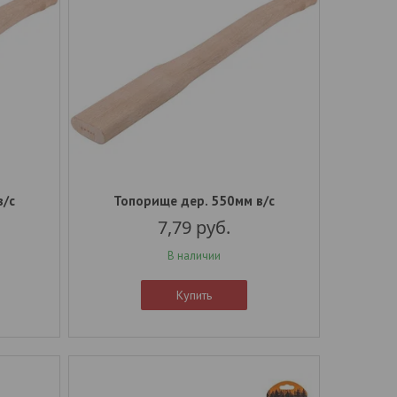
в/с
Топорище дер. 550мм в/с
7,79
руб.
В наличии
Купить