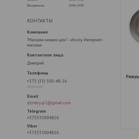
Воскресенье
10:00-19:00
КОНТАКТЫ
"Магазин низких цен" - uho.by. Интернет-
магазин
Дмитрий
Режущ
+375 (33) 300-48-26
Дмитрий
dzmitry.ip1@gmail.com
+375333004826
+375333004826