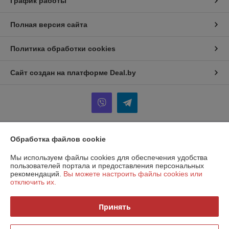
График работы
Полная версия сайта
Политика обработки cookies
Сайт создан на платформе Deal.by
Обработка файлов cookie
Информация для покупателя
Индивидуальный предприниматель:
ИП Кондаревич Дмитрий
Мы используем файлы cookies для обеспечения удобства
Николаевич
пользователей портала и предоставления персональных
Брестская область, Ивацевичский район, аг. Ходаки, ул. Михнюка, д. 19.
рекомендаций.
Вы можете настроить файлы cookies или
отключить их.
Регистрационный номер ЕГР: 291818324
УНП: 291818324
Принять
Регистрационный орган: Ивацевичский районный исполнительный
комитет