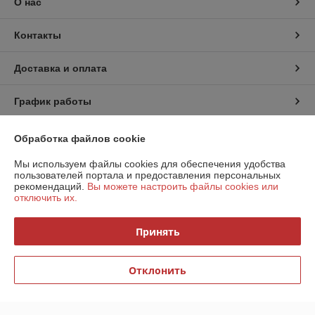
О нас
Контакты
Доставка и оплата
График работы
Полная версия сайта
Обработка файлов cookie
Мы используем файлы cookies для обеспечения удобства
Политика обработки cookies
пользователей портала и предоставления персональных
рекомендаций.
Вы можете настроить файлы cookies или
отключить их.
Сайт создан на платформе Deal.by
Принять
Отклонить
Информация для покупателя