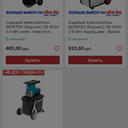
Садовый измельчитель
Садовый измельчитель
WORTEX (Вортекс) SE 4524
WORTEX (Вортекс) SE 4528
2.4 кВт, ножи, плав.пуск,
2.8 кВт, индукц.двиг., фреза,
диам.веток до 45 мм
диам.веток 45 мм
В наличии
В наличии
465,90
910,60
руб.
руб.
Купить
Купить
+🎁 ДОП. СКИДКА 4%