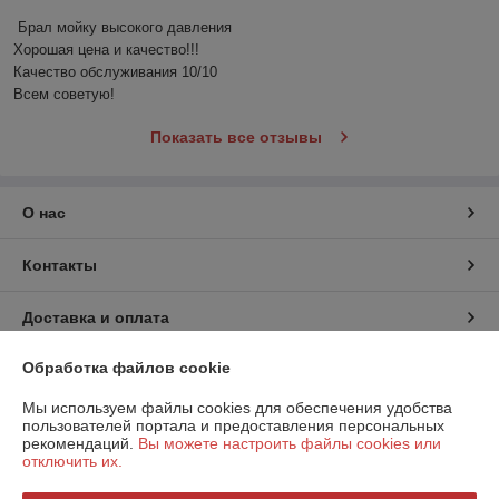
Брал мойку высокого давления 

Хорошая цена и качество!!!

Качество обслуживания 10/10

Всем советую!
Показать все отзывы
О нас
Контакты
Доставка и оплата
Обработка файлов cookie
График работы
Мы используем файлы cookies для обеспечения удобства
Полная версия сайта
пользователей портала и предоставления персональных
рекомендаций.
Вы можете настроить файлы cookies или
отключить их.
Политика обработки cookies