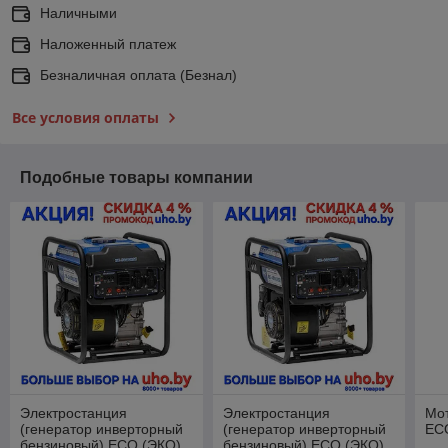
Наличными
Наложенный платеж
Безналичная оплата (Безнал)
Все условия оплаты
Подобные товары компании
Электростанция
Электростанция
Мо
(генератор инверторный
(генератор инверторный
EC
бензиновый) ECO (ЭКО)
бензиновый) ECO (ЭКО)