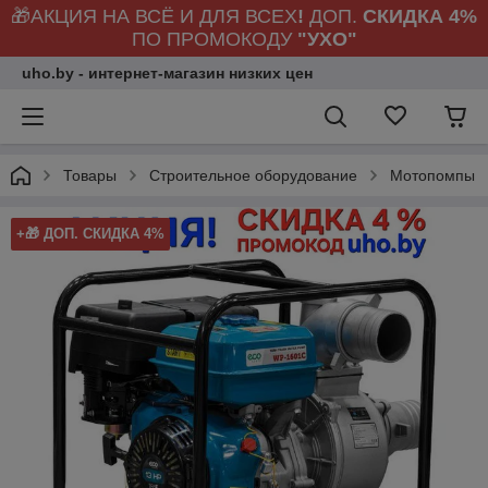
🎁АКЦИЯ НА ВСЁ И ДЛЯ ВСЕХ
!
ДОП.
СКИДКА 4%
ПО ПРОМОКОДУ
"УХО"
uho.by - интернет-магазин низких цен
Товары
Строительное оборудование
Мотопомпы
+🎁 ДОП. СКИДКА 4%