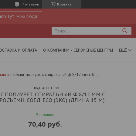
7 отзывов
Корзина
ло тут, жми сюда
ОСТАВКА И ОПЛАТА
О КОМПАНИИ / СЕРВИСНЫЕ ЦЕНТРЫ
ЕЩЁ
ланги
Шланг полиурет. спиральный ф 8/12 мм c быстросъемн. соед. eco (эко) (длина 15 м)
Код:
AHU-1580
Г ПОЛИУРЕТ. СПИРАЛЬНЫЙ Ф 8/12 ММ C
ОСЪЕМН. СОЕД. ECO (ЭКО) (ДЛИНА 15 М)
В наличии
70,40
руб.