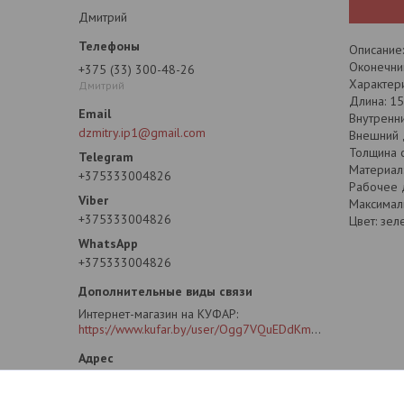
Дмитрий
Описание:
Оконечни
+375 (33) 300-48-26
Характери
Дмитрий
Длина: 15
Внутренни
dzmitry.ip1@gmail.com
Внешний 
Толщина с
Материал:
+375333004826
Рабочее 
Максимал
+375333004826
Цвет: зел
+375333004826
Интернет-магазин на КУФАР
https://www.kufar.by/user/Ogg7VQuEDdKm2oG4CLB6SIY?previousUrl=https%3A%2F%2Fwww.kufar.by%2Fitem%2F1073355778&widgetPosition=lower
ул. Рафиева 88А. ПВЗ (пункт выдачи
заказов)., Минск, Беларусь