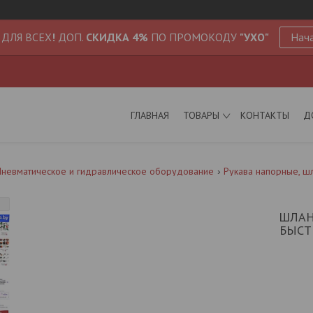
 ДЛЯ ВСЕХ
!
ДОП.
СКИДКА 4%
ПО ПРОМОКОДУ
"УХО"
Нача
ГЛАВНАЯ
ТОВАРЫ
КОНТАКТЫ
Д
невматическое и гидравлическое оборудование
Рукава напорные, ш
ШЛАН
БЫСТР