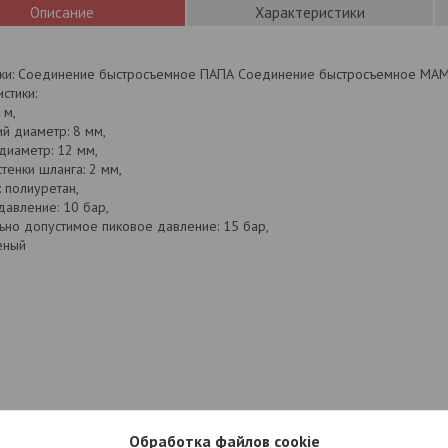
Описание
Характеристики
ки: Соединение быстросъемное ПАПА Соединение быстросъемное МА
стики:
 м,
й диаметр: 8 мм,
диаметр: 12 мм,
тенки шланга: 2 мм,
 полиуретан,
давление: 10 бар,
ьно допустимое пиковое давление: 15 бар,
еный
Обработка файлов cookie